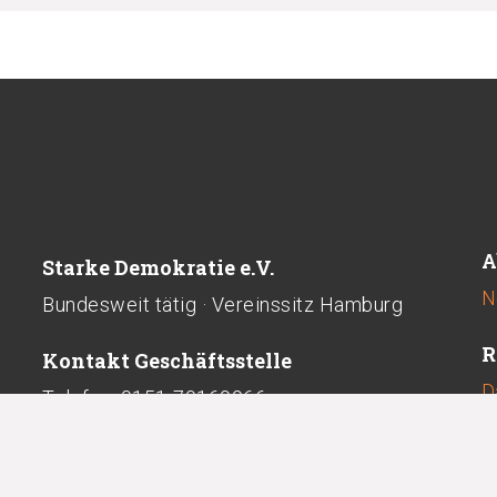
A
Starke Demokratie e.V.
N
Bundesweit tätig · Vereinssitz Hamburg
R
Kontakt Geschäftsstelle
D
Telefon: 0151-70169966
kontakt@starkedemokratie.de