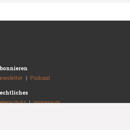
bonnieren
ewsletter
|
Podcast
echtliches
atenschutz
|
Impressum
jetzt spenden