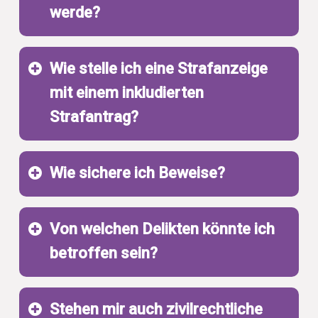
Sollten Sie sich
werde?
in einer aktuell
bedrohlichen
Situation
Wie stelle ich eine Strafanzeige
befinden, dann
mit einem inkludierten
wenden Sie sich
Strafantrag?
bitte direkt an
Strafrechtlich
die Polizei
gibt es die
(Notrufnummer
Wie sichere ich Beweise?
Möglichkeit
110), den
entweder bei der
Rettungsdienst
zuständigen
Von welchen Delikten könnte ich
(Notrufnummer
Polizeidienststelle
Strafanzeigen
112) oder den
betroffen sein?
oder direkt bei
können bei der
psychosozialen
der zuständigen
örtlichen
Notdienst
.
Ganz
Staatsanwaltschaft
Polizeidienststelle
Stehen mir auch zivilrechtliche
entscheidend für
Strafanzeige
zu