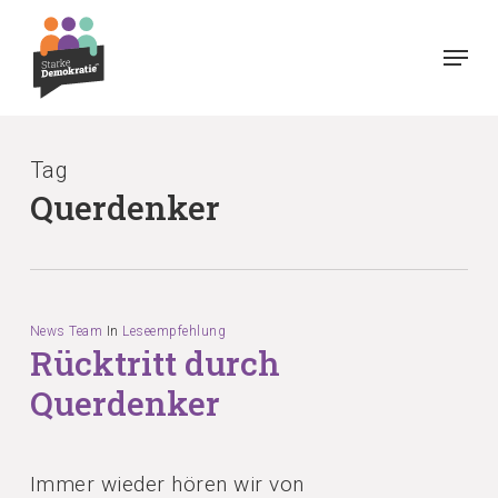
Skip
Menu
to
main
content
Tag
Querdenker
News Team
In
Leseempfehlung
Rücktritt durch
Querdenker
Immer wieder hören wir von