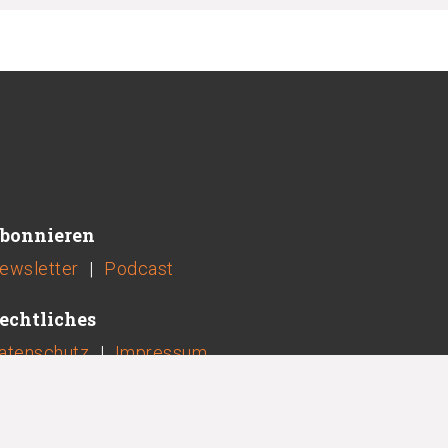
bonnieren
ewsletter
|
Podcast
echtliches
atenschutz
|
Impressum
jetzt spenden