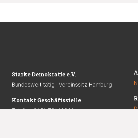
A
Starke Demokratie e.V.
N
Bundesweit tätig · Vereinssitz Hamburg
R
Kontakt Geschäftsstelle
D
Telefon: 0151-70169966
kontakt@starkedemokratie.de