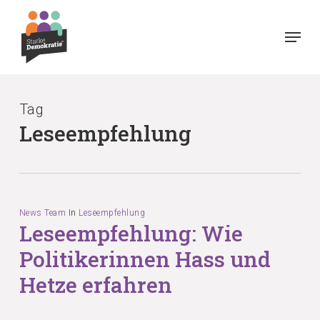
Skip
Menu
to
main
content
Tag
Leseempfehlung
News Team
In
Leseempfehlung
Leseempfehlung: Wie
Politikerinnen Hass und
Hetze erfahren