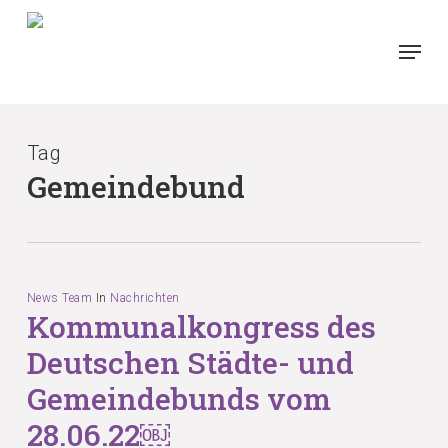
Skip
Menu
to
main
content
Tag
Gemeindebund
News Team
In
Nachrichten
Kommunalkongress des
Deutschen Städte- und
Gemeindebunds vom
28.06.22￼