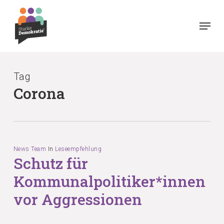
Skip
Menu
to
main
content
Tag
Corona
News Team
In
Leseempfehlung
Schutz für
Kommunalpolitiker*innen
vor Aggressionen