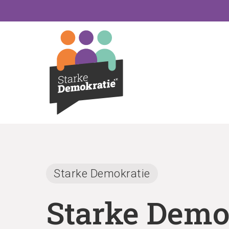
Skip
to
main
content
Starke Demokratie
Starke Demo