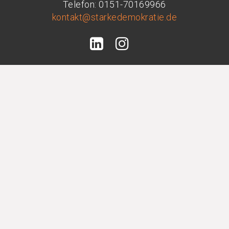
Telefon: 0151-70169966
kontakt@starkedemokratie.de
Abonnieren
Newsletter
|
Podcast
Rechtliches
Datenschutz
|
Impressum