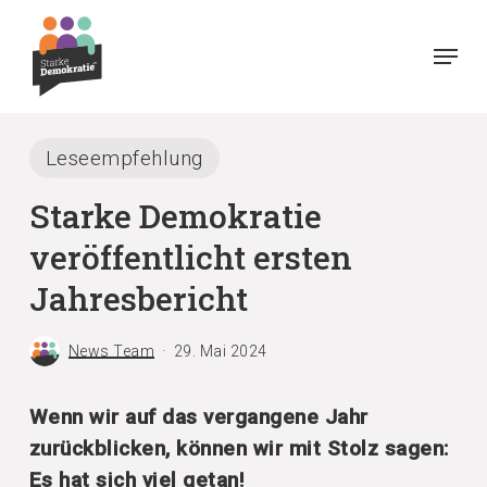
Skip
Menu
to
main
content
Leseempfehlung
Starke Demokratie
veröffentlicht ersten
Jahresbericht
News Team
29. Mai 2024
Wenn wir auf das vergangene Jahr
zurückblicken, können wir mit Stolz sagen:
Es hat sich viel getan!