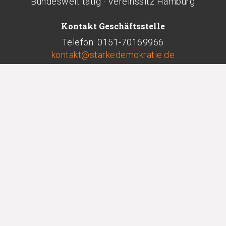
Bundesweit tätig · Vereinssitz Hamburg
Kontakt Geschäftsstelle
Telefon: 0151-70169966
kontakt@starkedemokratie.de
Abonnieren
Newsletter
|
Podcast