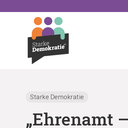
Skip
to
main
content
Starke Demokratie
„Ehrenamt –